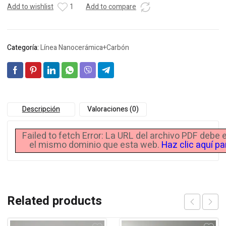
Add to wishlist
1
Add to compare
Categoría:
Línea Nanocerámica+Carbón
Descripción
Valoraciones (0)
Failed to fetch Error: La URL del archivo PDF debe
el mismo dominio que esta web.
Haz clic aquí p
Related products