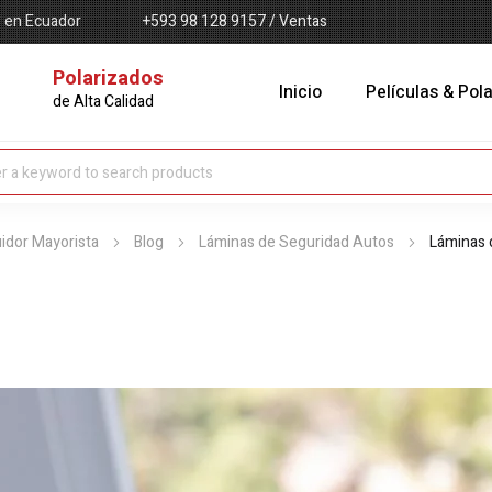
d en Ecuador
+593 98 128 9157 / Ventas
Polarizados
Inicio
Películas & Pol
de Alta Calidad
uidor Mayorista
Blog
Láminas de Seguridad Autos
Láminas d