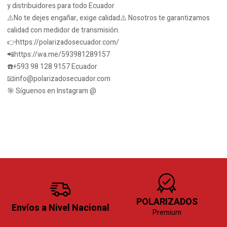
y distribuidores para todo Ecuador
⚠️No te dejes engañar, exige calidad⚠️ Nosotros te garantizamos
calidad con medidor de transmisión.
👉https://polarizadosecuador.com/
📲https://wa.me/593981289157
☎️+593 98 128 9157 Ecuador
📧info@polarizadosecuador.com
🎯 Síguenos en Instagram @
POLARIZADOS
Envíos a Nivel Nacional
Premium