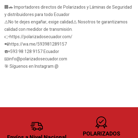
🏢🚗 Importadores directos de Polarizados y Láminas de Seguridad
y distribuidores para todo Ecuador
⚠️No te dejes engañar, exige calidad⚠️ Nosotros te garantizamos
calidad con medidor de transmisión.
👉https://polarizadosecuador.com/
📲https://wa.me/593981289157
☎️+593 98 128 9157 Ecuador
📧info@polarizadosecuador.com
🎯 Síguenos en Instagram @
POLARIZADOS
Envíos a Nivel Nacional